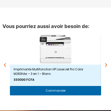
Vous pourriez aussi avoir besoin de:
Imprimante Multifonction HP LaserJet Pro Color
Imp
M283fdw – 3 en 1 – Blanc
– S
330000 FCFA
600
Commander